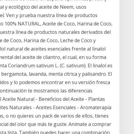
al y ecológico del aceite de Neem, usos
iel. Ven y prueba nuestra línea de productos
oco 100% NATURAL, Aceite de Coco, Harina de Coco,
uestra línea de productos naturales derivados del
 de Coco, Harina de Coco, Leche de Coco y
ol natural de aceites esenciales frente al linalol
ental del aceite de cilantro, el cual, en su forma
anta Coriandrum sativum L. (C. sativum). El linalol es
bergamota, lavanda, menta cítrica y palisandro. El
dos y lo podemos encontrar en su versión fresca
 continuación te mostramos las diferencias
 Aceite Natural - Beneficios del Aceite - Plantas
eites Naturales - Aceites Esenciales - Aromaterapia
as, o no quieres un pack de varios de ellos, tienes
ncial del olor que más te guste. Anímate a comprar
esta lista. También puedes hacer una combinación