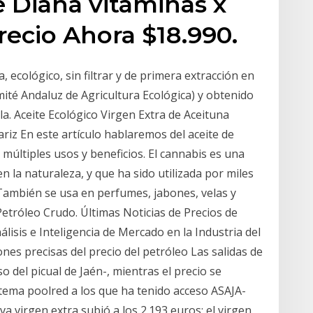
e Diana vitaminas x
ecio Ahora $18.990.
, ecológico, sin filtrar y de primera extracción en
omité Andaluz de Agricultura Ecológica) y obtenido
lla. Aceite Ecológico Virgen Extra de Aceituna
riz En este artículo hablaremos del aceite de
múltiples usos y beneficios. El cannabis es una
la naturaleza, y que ha sido utilizada por miles
También se usa en perfumes, jabones, velas y
Petróleo Crudo. Últimas Noticias de Precios de
álisis e Inteligencia de Mercado en la Industria del
ones precisas del precio del petróleo Las salidas de
aso del picual de Jaén-, mientras el precio se
stema poolred a los que ha tenido acceso ASAJA-
iva virgen extra subió a los 2.193 euros; el virgen